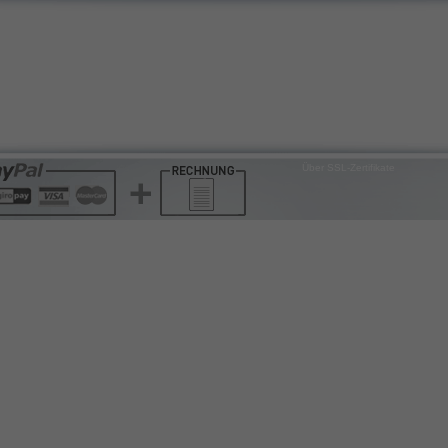
Über SSL-Zertifikate